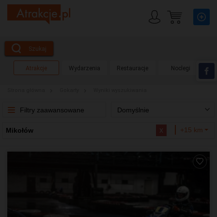
Szukaj
Atrakcje
Wydarzenia
Restauracje
Noclegi
Strona główna
Gokarty
Wyniki wyszukiwania
Filtry zaawansowane
Domyślnie
x
+15 km
Mikołów