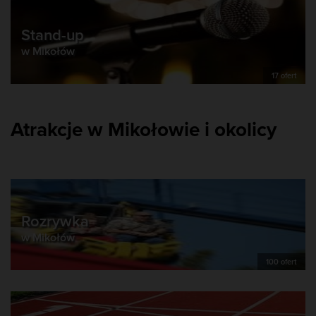
Stand-up
w Mikołów
17 ofert
Atrakcje w Mikołowie i okolicy
Rozrywka
w Mikołów
100 ofert