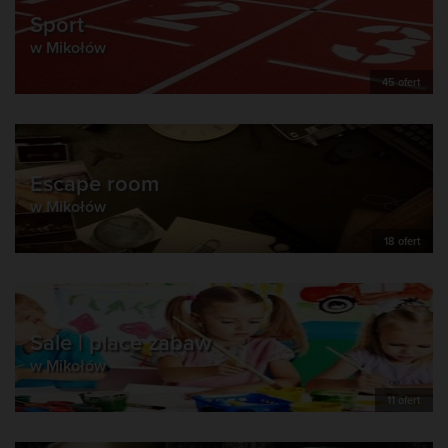
Sport
w Mikołów
45 ofert
Escape room
w Mikołów
18 ofert
Sale | place zabaw
w Mikołów
11 ofert