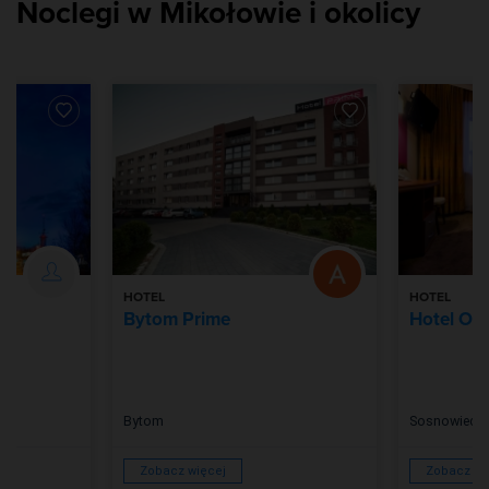
Noclegi w Mikołowie i okolicy
HOTEL
HOTEL
Bytom Prime
Hotel Ori
Bytom
Sosnowiec
Zobacz więcej
Zobacz wi