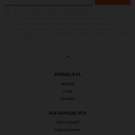
Wyrażam zgodę na przetwarzanie mojego adresu e-mail w celach
marketingowych przez firmę HT EXPERT NIP: 7342676075, w tym
na przesyłanie informacji handlowych i marketingowych (w
szczególności o nowych ofertach promocyjnych, produktach,
usługach i konkursach) w postaci newslettera drogą elektroniczną
na mój adres e-mail, zgodnie i według zasad określonych w
Polityce
prywatności
.
ATRAKCJE.PL
Artykuły
O nas
Kontakt
DLA KUPUJĄCYCH
Jak to działa?
Częste pytania