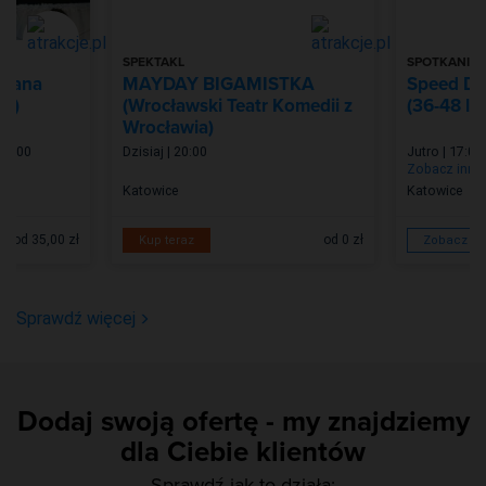
SPEKTAKL
SPOTKANIE
ijana
MAYDAY BIGAMISTKA
Speed Da
wy)
(Wrocławski Teatr Komedii z
(36-48 lat
Wrocławia)
 20:00
Dzisiaj | 20:00
Jutro | 17:00
Zobacz inne
Katowice
Katowice
od 35,00 zł
od 0 zł
Kup teraz
Zobacz wi
Sprawdź więcej
Dodaj swoją ofertę - my znajdziemy
dla Ciebie klientów
Sprawdź jak to działa: