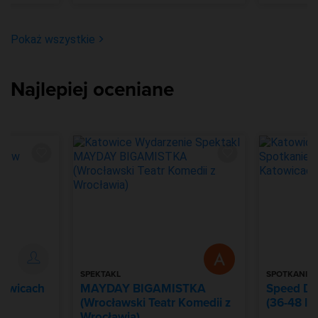
Pokaż wszystkie
Najlepiej oceniane
SPEKTAKL
SPOTKANIE
towicach
MAYDAY BIGAMISTKA
Speed Da
(Wrocławski Teatr Komedii z
(36-48 lat
Wrocławia)