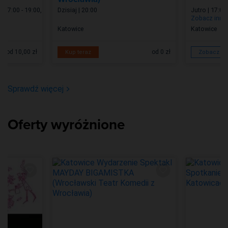
| 17:00 - 19:00
,
Dzisiaj | 20:00
Jutro | 17:00
Zobacz inne
Katowice
Katowice
od 10,00 zł
od 0 zł
Kup teraz
Zobacz wi
Sprawdź więcej
Oferty wyróżnione