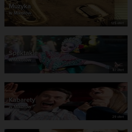
Muzyka
w Mikołów
125 ofert
Spektakle
w Mikołów
87 ofert
Kabarety
w Mikołów
29 ofert