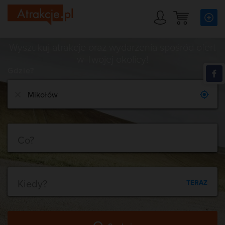
Wyszukuj atrakcje oraz wydarzenia spośród ofert
w Twojej okolicy!
Gdzie?
Co?
Kiedy?
TERAZ