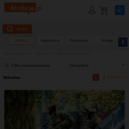
Szukaj
Atrakcje
Wydarzenia
Restauracje
Noclegi
Strona główna
Paintball
Wyniki wyszukiwania
Filtry zaawansowane
Domyślnie
x
+15 km
Mikołów