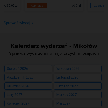
od 35,00 zł
od 0 zł
Kup teraz
Zobacz wi
Sprawdź więcej
Kalendarz wydarzeń - Mikołów
Sprawdź wydarzenia w najbliższych miesiącach
Sierpień 2026
Wrzesień 2026
Październik 2026
Listopad 2026
Grudzień 2026
Styczeń 2027
Luty 2027
Marzec 2027
Kwiecień 2027
Maj 2027