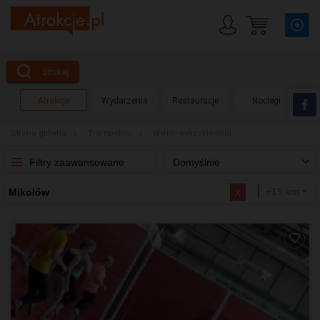
Szukaj
Atrakcje
Wydarzenia
Restauracje
Noclegi
Strona główna
Trampoliny
Wyniki wyszukiwania
Filtry zaawansowane
Domyślnie
x
+15 km
Mikołów