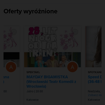
Oferty wyróżnione
SPEKTAKL
SPOTKANIE
ijana
MAYDAY BIGAMISTKA
Speed Da
wy)
(Wrocławski Teatr Komedii z
(36-48 lat
Wrocławia)
 20:00
Jutro | 20:00
Niedziela, 09
Zobacz inne
Katowice
Katowice