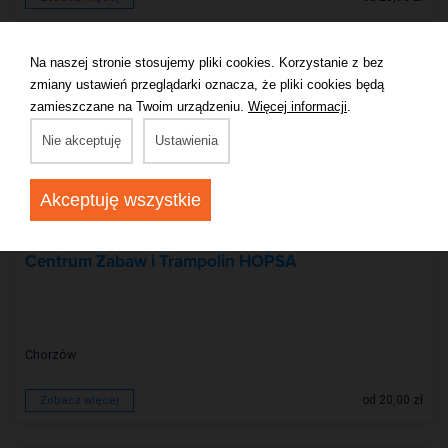
Na naszej stronie stosujemy pliki cookies. Korzystanie z bez
zmiany ustawień przeglądarki oznacza, że pliki cookies będą
zamieszczane na Twoim urządzeniu.
Więcej informacji
.
Nie akceptuję
Ustawienia
Akceptuję wszystkie
TRAMPOLINY
Centrum Zabaw i Trampolin HOPSA
Chorzów
od 20,00 zł
Zobacz więcej